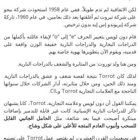
لكن الاتفاقية لم تدم طويلاً، ففي عام 1958 استحوذت شركة بيجو
على شركة تيروت ثم أغلقتها بعد ذلك بعامين، في عام 1960، تاركةً
شركة إيريوندو إس إيه بدون ترخيص.
قام دون لويس بتغيير الحرف “e” إلى “o” لإبقاء عائلته بأكملها من
الدراجات البخارية والدراجات النارية خفيفة الوزن واقفة على
قدميه، ويقوم الآن بتطويرها بهوية خاصة بهم.
ومن هنا ولد توروت: من المثابرة والشغف بالدراجات النارية.
لذلك كان Torrot نتيجة لقصة شغف و عشق بالدراجات النارية.
ومنذ ذلك الحين، ومن خلال مثابرته، أدار الشركات خلال سنواتها
الناجحة مع العلامات التجارية Torrot وCIL.
يمكننا القول أن دون لويس وعلامته التجارية، Torrot، كانا يشبهان
تاكر للدراجات النارية الإسبانية: كانت غير قابلة للتدمير بإضافات
مبتكرة أصبحت فيما بعد شائعة، مثل
الحامل الجانبي القابل
للسحب وأنبوب العادم المتجه للأعلى على شكل وشاح.
في سبعينيات القرن العشرين، لم يقتصر عمل Torrot على تصنيع