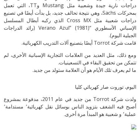
دراجات نارية جيدة وشعبية مثل Mustang وTT، التي تعمل
بمحركات Sachs، وهي نتيجة تحالف جديد، بل بدأت أيضًا في تصنيع
دراجات شعبية مثل Cross MX الذي ركبه أبطال المسلسل
الإسباني الأسطوري “Verano Azul” (1981) (رائد الدراجات
الجبلية اليوم).
قامت شركة Torrot أيضًا بتصنيع آلات التدريب الكهربائية.
ومع ذلك، مثل العديد من العلامات التجارية الإسبانية الأخرى، لم
تتمكن من تحقيق البقاء في التسعينيات.
ما لم يعرف تلك الأيام هو أن العلامة ستولد من جديد.
اليوم، توروت صار كهربائي كليا
ولدت شركة Torrot من جديد في عام 2011، مدفوعة بمشروع
أصبح فيه الشغف بتزويد الناس بوسائل نقل كهربائية٬ مستدامة٬
عملية٬ و شعبية هو المبدأ مرة أخرى.